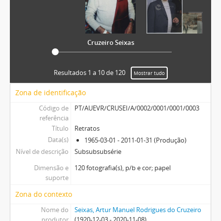
Cruzeiro Seixas
Resultados 1 a 10 de 120
Mostrar tudo
Zona de identificação
Código de
PT/AUEVR/CRUSEI/A/0002/0001/0001/0003
referência
Título
Retratos
Data(s)
1965-03-01 - 2011-01-31 (Produção)
Nível de descrição
Subsubsubsérie
Dimensão e
120 fotografia(s), p/b e cor; papel
suporte
Zona do contexto
Nome do
Seixas, Artur Manuel Rodrigues do Cruzeiro
produtor
(1920-12-03 - 2020-11-08)