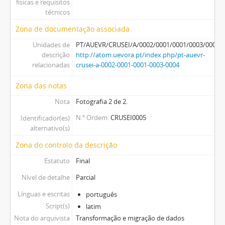
físicas e requisitos
técnicos
Zona de documentação associada
Unidades de
PT/AUEVR/CRUSEI/A/0002/0001/0001/0003/0004
descrição
http://atom.uevora.pt/index.php/pt-auevr-
relacionadas
crusei-a-0002-0001-0001-0003-0004
Zona das notas
Nota
Fotografia 2 de 2.
N.º Ordem
CRUSEI0005
Identificador(es)
alternativo(s)
Zona do controlo da descrição
Estatuto
Final
Nível de detalhe
Parcial
Línguas e escritas
português
Script(s)
latim
Nota do arquivista
Transformação e migração de dados