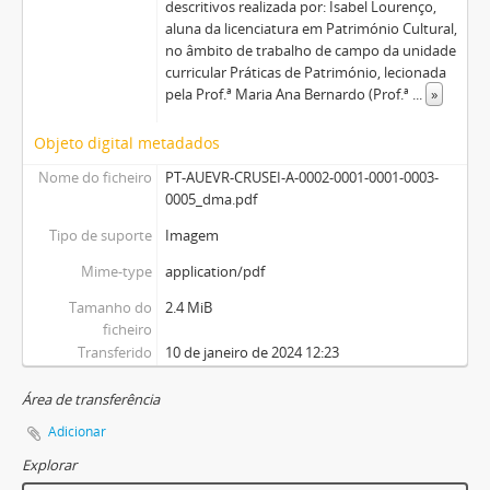
descritivos realizada por: Isabel Lourenço,
aluna da licenciatura em Património Cultural,
no âmbito de trabalho de campo da unidade
curricular Práticas de Património, lecionada
pela Prof.ª Maria Ana Bernardo (Prof.ª
...
»
Objeto digital metadados
Nome do ficheiro
PT-AUEVR-CRUSEI-A-0002-0001-0001-0003-
0005_dma.pdf
Tipo de suporte
Imagem
Mime-type
application/pdf
Tamanho do
2.4 MiB
ficheiro
Transferido
10 de janeiro de 2024 12:23
Área de transferência
Adicionar
Explorar