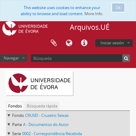
This website uses cookies to enhance your
Ok
ability to browse and load content.
More Info.
Arquivos.UÉ
Iniciar sesión
Navegar
Fondos
Búsqueda rápida
Fondo
CRUSEI - Cruzeiro Seixas
Parte
A - Documentos do Autor
Serie
0002 - Correspondência Recebida