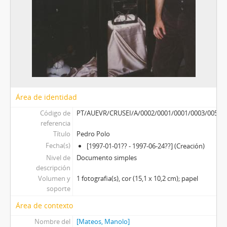
Área de identidad
Código de
PT/AUEVR/CRUSEI/A/0002/0001/0001/0003/0050
referencia
Título
Pedro Polo
Fecha(s)
[1997-01-01?? - 1997-06-24??] (Creación)
Nivel de
Documento simples
descripción
Volumen y
1 fotografia(s), cor (15,1 x 10,2 cm); papel
soporte
Área de contexto
Nombre del
[Mateos, Manolo]