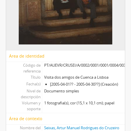
Área de identidad
Código de
PT/AUEVR/CRUSEI/A/0002/0001/0001/0004/0030
referencia
Título
Visita dos amigos de Cuenca a Lisboa
Fecha(s)
[2005-04-01?? - 2005-04-30??] (Creación)
Nivel de
Documento simples
descripción
Volumen y
1 fotografia(s), cor (15,1 x 10,1 cm); papel
soporte
Área de contexto
Nombre del
Seixas, Artur Manuel Rodrigues do Cruzeiro