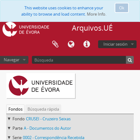
This website uses cookies to enhance your
Ok
ability to browse and load content.
More Info.
Arquivos.UÉ
Iniciar sesión
Navegar
Fondos
Búsqueda rápida
Fondo
CRUSEI - Cruzeiro Seixas
Parte
A - Documentos do Autor
Serie
0002 - Correspondência Recebida