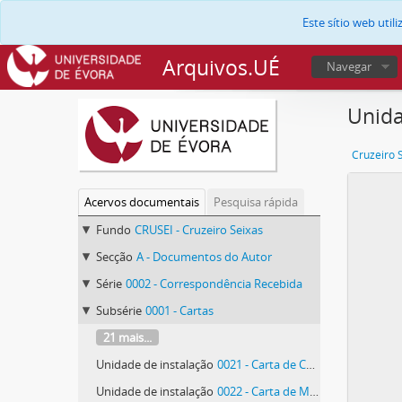
Este sítio web uti
Arquivos.UÉ
Navegar
Unida
Cruzeiro 
Acervos documentais
Pesquisa rápida
Fundo
CRUSEI - Cruzeiro Seixas
Secção
A - Documentos do Autor
Série
0002 - Correspondência Recebida
Subsérie
0001 - Cartas
21 mais...
Unidade de instalação
0021 - Carta de Célia [Rocha Baptista] Araújo
Unidade de instalação
0022 - Carta de Manuela Arraiano