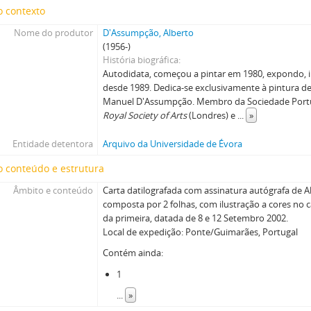
o contexto
Nome do produtor
D'Assumpção, Alberto
(1956-)
História biográfica
Autodidata, começou a pintar em 1980, expondo, i
desde 1989. Dedica-se exclusivamente à pintura des
Manuel D'Assumpção. Membro da Sociedade Portu
Royal Society of Arts
(Londres) e
...
»
Entidade detentora
Arquivo da Universidade de Évora
 conteúdo e estrutura
Âmbito e conteúdo
Carta datilografada com assinatura autógrafa de 
composta por 2 folhas, com ilustração a cores no 
da primeira, datada de 8 e 12 Setembro 2002.
Local de expedição: Ponte/Guimarães, Portugal
Contém ainda:
1
...
»