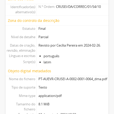
N.º Ordem
CRUSEI/DA/CORREC/01/54/10
Identificador(es)
alternativo(s)
Zona do controlo da descrição
Estatuto
Final
Nível de detalhe
Parcial
Datas de criação,
Revisto por Cecília Pereira em 2024-02-26.
revisão, eliminação
Línguas e escritas
português
Script(s)
latim
Objeto digital metadados
Nome do ficheiro
PT-AUEVR-CRUSEI-A-0002-0001-0064_dma.pdf
Tipo de suporte
Texto
Mime-type
application/pdf
Tamanho do
8.1 MiB
ficheiro