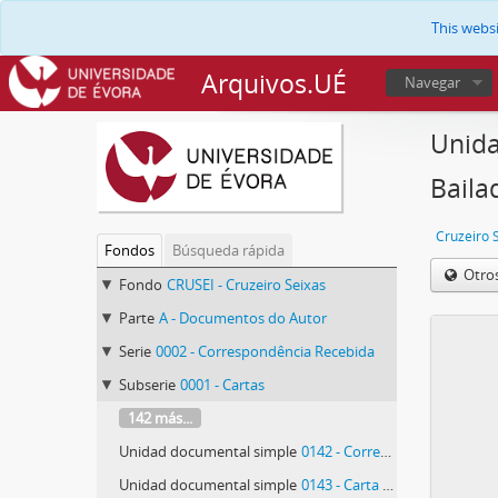
This webs
Arquivos.UÉ
Navegar
Unida
Baila
Cruzeiro 
Fondos
Búsqueda rápida
Otro
Fondo
CRUSEI - Cruzeiro Seixas
Parte
A - Documentos do Autor
Serie
0002 - Correspondência Recebida
Subserie
0001 - Cartas
142 más...
Unidad documental simple
0142 - Correspondência do Círculo de Artes Plásticas de Coimbra
Unidad documental simple
0143 - Carta de João Furtado Coelho