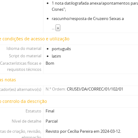
1 nota datilografada anexa/apontamentos para
Cisnes";
rascunho/resposta de Cruzeiro Seixas a
...
»
 condições de acesso e utilização
Idioma do material
português
Script do material
latim
Características físicas e
Bom
requisitos técnicos
as notas
N.º Ordem
CRUSEI/DA/CORREC/01/102/01
cador(es) alternativo(s)
 controlo da descrição
Estatuto
Final
Nível de detalhe
Parcial
tas de criação, revisão,
Revisto por Cecília Pereira em 2024-03-12.
eliminação