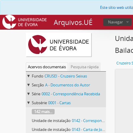
Este sítio web uti
Arquivos.UÉ
Navegar
Unida
Baila
Cruzeiro 
Acervos documentais
Pesquisa rápida
Fundo
CRUSEI - Cruzeiro Seixas
Secção
A - Documentos do Autor
Série
0002 - Correspondência Recebida
Subsérie
0001 - Cartas
142 mais...
Unidade de instalação
0142 - Correspondência do Círculo de Artes Plásticas de Coimbra
Unidade de instalação
0143 - Carta de João Furtado Coelho