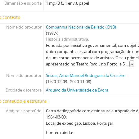
Dimensão e suporte
1 mç. (3 f.; 1 env.); papel
o contexto
Nome do produtor
Companhia Nacional de Bailado (CNB)
(1977-)
História administrativa
Fundada por iniciativa governamental, com objetivo
única companhia estatal com programação de dan
de um corpo permanente de artistas. O seu primei
apresentado no Teatro Rivoli, no Porto, a 5
...
»
Nome do produtor
Seixas, Artur Manuel Rodrigues do Cruzeiro
(1920-12-03 - 2020-11-08)
Entidade detentora
Arquivo da Universidade de Évora
 conteúdo e estrutura
Âmbito e conteúdo
Carta datilografada com assinatura autógrafa de 
1984-03-09.
Local de expedição: Lisboa, Portugal
Contém ainda: