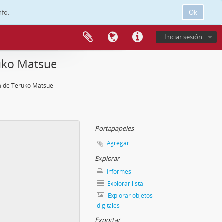
nfo.
Ok
Iniciar sesión
uko Matsue
a de Teruko Matsue
Portapapeles
Agregar
Explorar
Informes
Explorar lista
Explorar objetos
digitales
Exportar