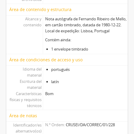
Área de contenido y estructura
Alcance y
Nota autógrafa de Fernando Ribeiro de Mello,
contenido
em cartão timbrado, datada de 1980-12-22.
Local de expedição: Lisboa, Portugal
Contém ainda:
1 envelope timbrado
Área de condiciones de acceso y uso
Idioma del
portugués
material
Escritura del
latín
material
Características
Bom
físicas y requisitos
técnicos
Área de notas
N.º Ordem
CRUSEI/DA/CORREC/01/228
Identificador/es
alternativo(os)