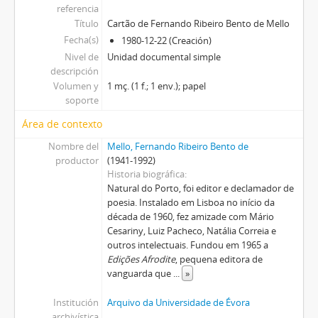
referencia
Título
Cartão de Fernando Ribeiro Bento de Mello
Fecha(s)
1980-12-22 (Creación)
Nivel de
Unidad documental simple
descripción
Volumen y
1 mç. (1 f.; 1 env.); papel
soporte
Área de contexto
Nombre del
Mello, Fernando Ribeiro Bento de
productor
(1941-1992)
Historia biográfica
Natural do Porto, foi editor e declamador de
poesia. Instalado em Lisboa no início da
década de 1960, fez amizade com Mário
Cesariny, Luiz Pacheco, Natália Correia e
outros intelectuais. Fundou em 1965 a
Edições Afrodite
, pequena editora de
vanguarda que
...
»
Institución
Arquivo da Universidade de Évora
archivística