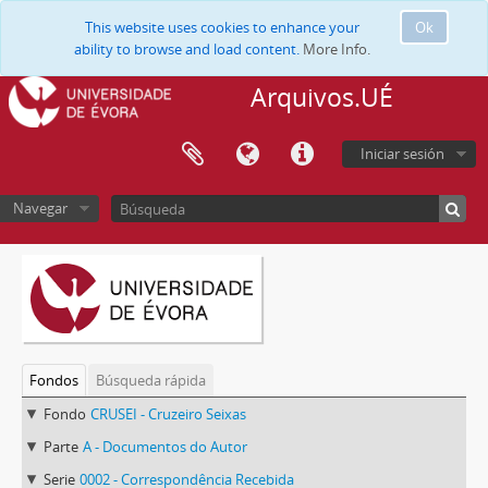
This website uses cookies to enhance your
Ok
ability to browse and load content.
More Info.
Arquivos.UÉ
Iniciar sesión
Navegar
Fondos
Búsqueda rápida
Fondo
CRUSEI - Cruzeiro Seixas
Parte
A - Documentos do Autor
Serie
0002 - Correspondência Recebida