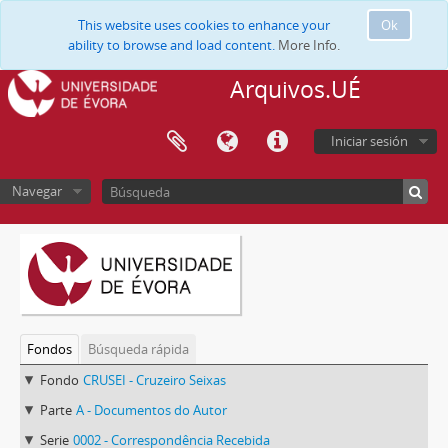
This website uses cookies to enhance your
Ok
ability to browse and load content.
More Info.
Arquivos.UÉ
Iniciar sesión
Navegar
Fondos
Búsqueda rápida
Fondo
CRUSEI - Cruzeiro Seixas
Parte
A - Documentos do Autor
Serie
0002 - Correspondência Recebida