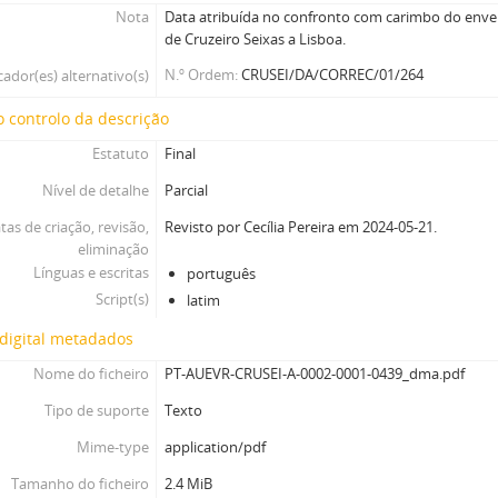
Nota
Data atribuída no confronto com carimbo do enve
de Cruzeiro Seixas a Lisboa.
N.º Ordem
CRUSEI/DA/CORREC/01/264
cador(es) alternativo(s)
 controlo da descrição
Estatuto
Final
Nível de detalhe
Parcial
tas de criação, revisão,
Revisto por Cecília Pereira em 2024-05-21.
eliminação
Línguas e escritas
português
Script(s)
latim
digital metadados
Nome do ficheiro
PT-AUEVR-CRUSEI-A-0002-0001-0439_dma.pdf
Tipo de suporte
Texto
Mime-type
application/pdf
Tamanho do ficheiro
2.4 MiB