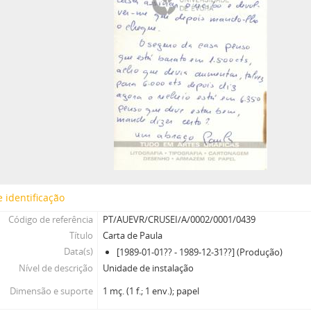
 identificação
Código de referência
PT/AUEVR/CRUSEI/A/0002/0001/0439
Título
Carta de Paula
Data(s)
[1989-01-01?? - 1989-12-31??] (Produção)
Nível de descrição
Unidade de instalação
Dimensão e suporte
1 mç. (1 f.; 1 env.); papel