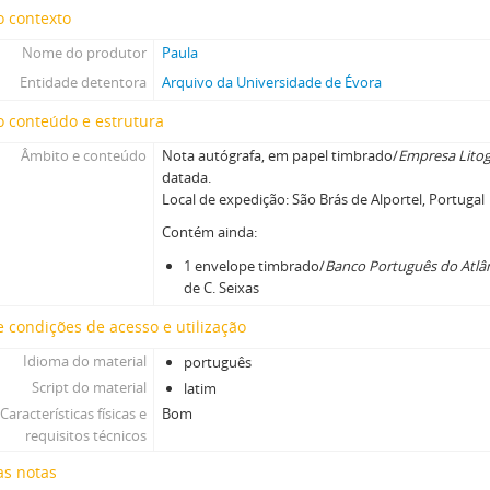
o contexto
Nome do produtor
Paula
Entidade detentora
Arquivo da Universidade de Évora
 conteúdo e estrutura
Âmbito e conteúdo
Nota autógrafa, em papel timbrado/
Empresa Litog
datada.
Local de expedição: São Brás de Alportel, Portugal
Contém ainda:
1 envelope timbrado/
Banco Português do Atlâ
de C. Seixas
 condições de acesso e utilização
Idioma do material
português
Script do material
latim
Características físicas e
Bom
requisitos técnicos
as notas