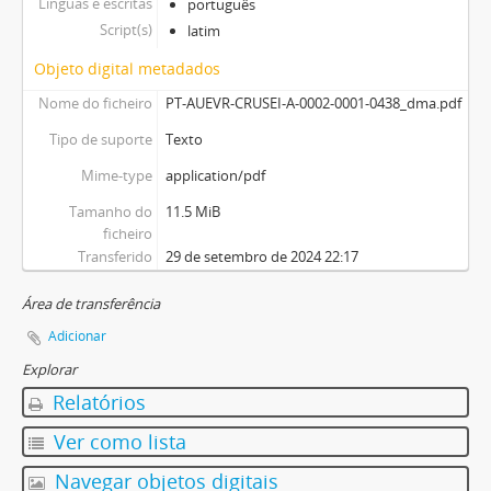
Línguas e escritas
português
Script(s)
latim
Objeto digital metadados
Nome do ficheiro
PT-AUEVR-CRUSEI-A-0002-0001-0438_dma.pdf
Tipo de suporte
Texto
Mime-type
application/pdf
Tamanho do
11.5 MiB
ficheiro
Transferido
29 de setembro de 2024 22:17
Área de transferência
Adicionar
Explorar
Relatórios
Ver como lista
Navegar objetos digitais