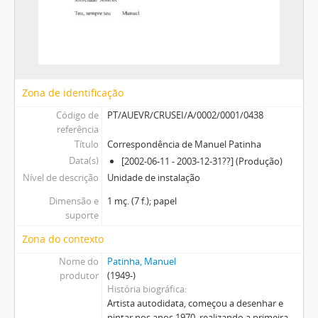
Zona de identificação
Código de
PT/AUEVR/CRUSEI/A/0002/0001/0438
referência
Título
Correspondência de Manuel Patinha
Data(s)
[2002-06-11 - 2003-12-31??] (Produção)
Nível de descrição
Unidade de instalação
Dimensão e
1 mç. (7 f.); papel
suporte
Zona do contexto
Nome do
Patinha, Manuel
produtor
(1949-)
História biográfica
Artista autodidata, começou a desenhar e
pintar nos anos 1970, realizando a primeira