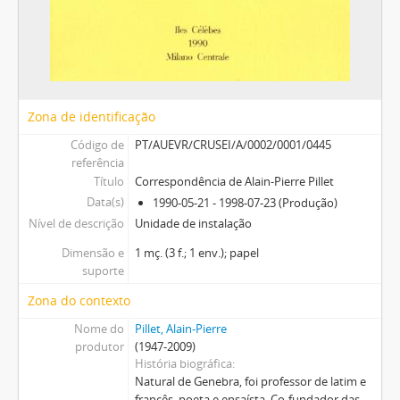
Zona de identificação
Código de
PT/AUEVR/CRUSEI/A/0002/0001/0445
referência
Título
Correspondência de Alain-Pierre Pillet
Data(s)
1990-05-21 - 1998-07-23 (Produção)
Nível de descrição
Unidade de instalação
Dimensão e
1 mç. (3 f.; 1 env.); papel
suporte
Zona do contexto
Nome do
Pillet, Alain-Pierre
produtor
(1947-2009)
História biográfica
Natural de Genebra, foi professor de latim e
francês, poeta e ensaísta. Co-fundador das