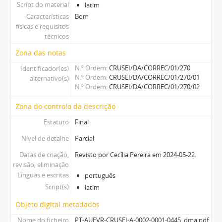
Script do material
latim
Características
Bom
físicas e requisitos
técnicos
Zona das notas
N.º Ordem
CRUSEI/DA/CORREC/01/270
Identificador(es)
N.º Ordem
CRUSEI/DA/CORREC/01/270/01
alternativo(s)
N.º Ordem
CRUSEI/DA/CORREC/01/270/02
Zona do controlo da descrição
Estatuto
Final
Nível de detalhe
Parcial
Datas de criação,
Revisto por Cecília Pereira em 2024-05-22.
revisão, eliminação
Línguas e escritas
português
Script(s)
latim
Objeto digital metadados
Nome do ficheiro
PT-AUEVR-CRUSEI-A-0002-0001-0445_dma.pdf