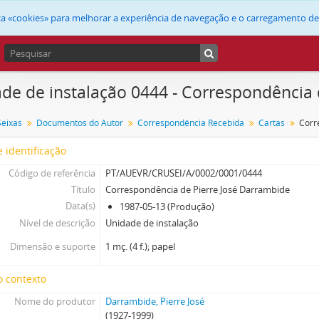
liza «cookies» para melhorar a experiência de navegação e o carregamento d
de de instalação 0444 - Correspondência 
Seixas
Documentos do Autor
Correspondência Recebida
Cartas
 identificação
Código de referência
PT/AUEVR/CRUSEI/A/0002/0001/0444
Título
Correspondência de Pierre José Darrambide
Data(s)
1987-05-13 (Produção)
Nível de descrição
Unidade de instalação
Dimensão e suporte
1 mç. (4 f.); papel
o contexto
Nome do produtor
Darrambide, Pierre José
(1927-1999)