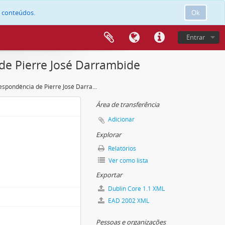
e conteúdos.
Ok
Entrar
de Pierre José Darrambide
Correspondência de Pierre José Darrambide
Área de transferência
Adicionar
Explorar
Relatórios
Ver como lista
Exportar
Dublin Core 1.1 XML
EAD 2002 XML
Pessoas e organizações