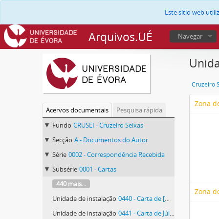
Este sítio web uti
Arquivos.UÉ
Navegar
Unida
Cruzeiro 
Zona de
Acervos documentais
Pesquisa rápida
Fundo
CRUSEI - Cruzeiro Seixas
Secção
A - Documentos do Autor
Série
0002 - Correspondência Recebida
Subsérie
0001 - Cartas
440 mais...
Zona d
Unidade de instalação
0440 - Carta de [Maria do] Carmo [Gaivão de Tavares] Risques Pereira
Unidade de instalação
0441 - Carta de Júlio Maria dos Reis Pereira