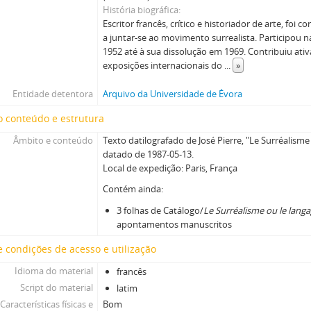
História biográfica
Escritor francês, crítico e historiador de arte, foi
a juntar-se ao movimento surrealista. Participou n
1952 até à sua dissolução em 1969. Contribuiu ati
exposições internacionais do
...
»
Entidade detentora
Arquivo da Universidade de Évora
 conteúdo e estrutura
Âmbito e conteúdo
Texto datilografado de José Pierre, "Le Surréalisme
datado de 1987-05-13.
Local de expedição: Paris, França
Contém ainda:
3 folhas de Catálogo/
Le Surréalisme ou le langa
apontamentos manuscritos
 condições de acesso e utilização
Idioma do material
francês
Script do material
latim
Características físicas e
Bom