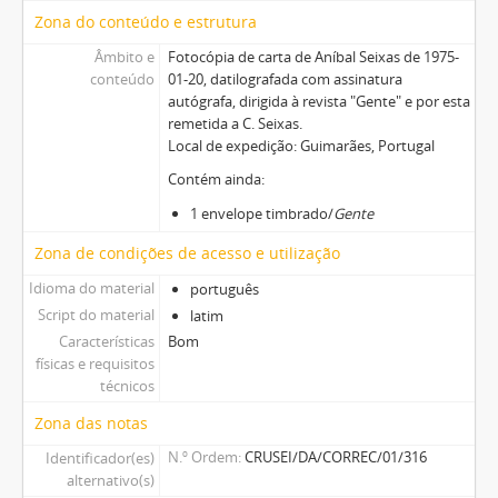
Zona do conteúdo e estrutura
Âmbito e
Fotocópia de carta de Aníbal Seixas de 1975-
conteúdo
01-20, datilografada com assinatura
autógrafa, dirigida à revista "Gente" e por esta
remetida a C. Seixas.
Local de expedição: Guimarães, Portugal
Contém ainda:
1 envelope timbrado/
Gente
Zona de condições de acesso e utilização
Idioma do material
português
Script do material
latim
Características
Bom
físicas e requisitos
técnicos
Zona das notas
N.º Ordem
CRUSEI/DA/CORREC/01/316
Identificador(es)
alternativo(s)