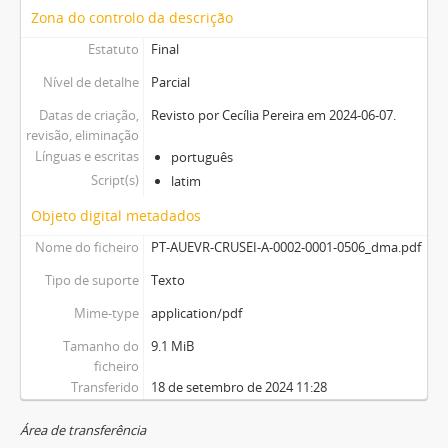
Zona do controlo da descrição
Estatuto
Final
Nível de detalhe
Parcial
Datas de criação,
Revisto por Cecília Pereira em 2024-06-07.
revisão, eliminação
Línguas e escritas
português
Script(s)
latim
Objeto digital metadados
Nome do ficheiro
PT-AUEVR-CRUSEI-A-0002-0001-0506_dma.pdf
Tipo de suporte
Texto
Mime-type
application/pdf
Tamanho do
9.1 MiB
ficheiro
Transferido
18 de setembro de 2024 11:28
Área de transferência