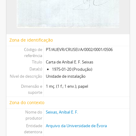
Zona de identificação
Código de
PT/AUEVR/CRUSEI/A/0002/0001/0506
referência
Título
Carta de Aníbal E. F. Seixas
Data(s)
1975-01-20 (Produção)
Nível de descrição
Unidade de instalação
Dimensão e
1 mç. (1 f.; 1 env.); papel
suporte
Zona do contexto
Nome do
Seixas, Aníbal E. F.
produtor
Entidade
Arquivo da Universidade de Évora
detentora