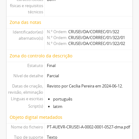
físicas e requisitos
técnicos
Zona das notas
N.º Ordem
CRUSEI/DA/CORREC/01/322
Identificador(es)
N.º Ordem
CRUSEI/DA/CORREC/01/322/01
alternativo(s)
N.º Ordem
CRUSEI/DA/CORREC/01/322/02
Zona do controlo da descrição
Estatuto
Final
Nível de detalhe
Parcial
Datas de criação,
Revisto por Cecília Pereira em 2024-06-12.
revisão, eliminação
Línguas e escritas
português
Script(s)
latim
Objeto digital metadados
Nome do ficheiro
PT-AUEVR-CRUSEI-A-0002-0001-0527-dma.pdf
Tipo de suporte
Texto