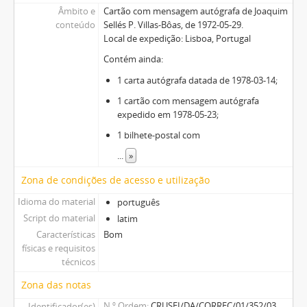
Âmbito e
Cartão com mensagem autógrafa de Joaquim
conteúdo
Sellés P. Villas-Bôas, de 1972-05-29.
Local de expedição: Lisboa, Portugal
Contém ainda:
1 carta autógrafa datada de 1978-03-14;
1 cartão com mensagem autógrafa
expedido em 1978-05-23;
1 bilhete-postal com
...
»
Zona de condições de acesso e utilização
Idioma do material
português
Script do material
latim
Características
Bom
físicas e requisitos
técnicos
Zona das notas
N.º Ordem
CRUSEI/DA/CORREC/01/352/03
Identificador(es)