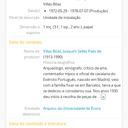
Villas-Bôas
Data(s)
1972-05-29 - 1978-07-07 (Produção)
Nível de descrição
Unidade de instalação
Dimensão e
1 mç. (3 f.; 1 bp.; 2 env.); papel
suporte
Zona do contexto
Nome do
Villas-Bôas, Joaquim Sellés Paes de
produtor
(1913-1990)
História biográfica
Arqueólogo, etnógrafo, crítico de arte,
comentador hípico e oficial de cavalaria do
Exército Português, nascido em Madrid, veio
com a família fixar-se em Barcelos, terra a que
se dedicou e considerou sua. Nos anos 1930
deu início à recolha de peças de
...
»
Entidade
Arquivo da Universidade de Évora
detentora
Zona do conteúdo e estrutura