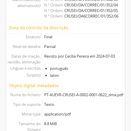
N.º Ordem
CRUSEI/DA/CORREC/01/352/04
alternativo(s)
N.º Ordem
CRUSEI/DA/CORREC/01/352/05
N.º Ordem
CRUSEI/DA6CORREC/01/352/06
Zona do controlo da descrição
Estatuto
Final
Nível de detalhe
Parcial
Datas de criação,
Revisto por Cecília Pereira em 2024-07-03.
revisão, eliminação
Línguas e escritas
português
Script(s)
latim
Objeto digital metadados
Nome do ficheiro
PT-AUEVR-CRUSEI-A-0002-0001-0622_dma.pdf
Tipo de suporte
Texto
Mime-type
application/pdf
Tamanho do
8.8 MiB
ficheiro