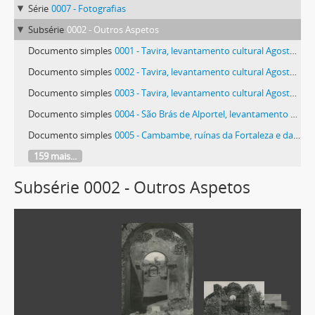
Série
0007 - Fotografias
Subsérie
0002 - Outros Aspetos
Documento simples
0001 - Tavira, levantamento cultural Agosto 1988
Documento simples
0002 - Tavira, levantamento cultural Agosto 1988
Documento simples
0003 - Tavira, levantamento cultural Agosto 1988
Documento simples
0004 - São Brás de Alportel, levantamento cultural Setembro 1988
Documento simples
0005 - Cambambe, ruínas da Fortaleza e da Igreja de Nossa Senhora do Rosário
159 mais...
Subsérie 0002 - Outros Aspetos