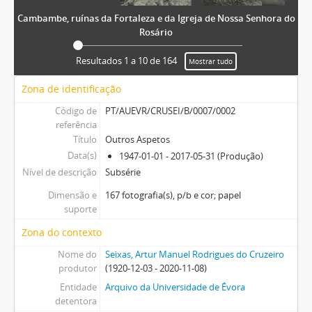
Cambambe, ruínas da Fortaleza e da Igreja de Nossa Senhora do
Rosário
Resultados 1 a 10 de 164
Mostrar tudo
Zona de identificação
Código de
PT/AUEVR/CRUSEI/B/0007/0002
referência
Título
Outros Aspetos
Data(s)
1947-01-01 - 2017-05-31 (Produção)
Nível de descrição
Subsérie
Dimensão e
167 fotografia(s), p/b e cor; papel
suporte
Zona do contexto
Nome do
Seixas, Artur Manuel Rodrigues do Cruzeiro
produtor
(1920-12-03 - 2020-11-08)
Entidade
Arquivo da Universidade de Évora
detentora