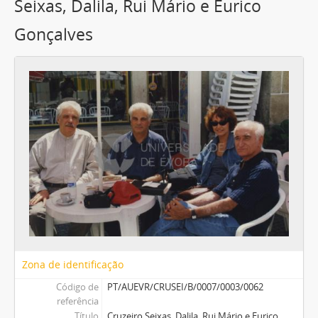
Seixas, Dalila, Rui Mário e Eurico
Gonçalves
Zona de identificação
Código de
PT/AUEVR/CRUSEI/B/0007/0003/0062
referência
Título
Cruzeiro Seixas, Dalila, Rui Mário e Eurico