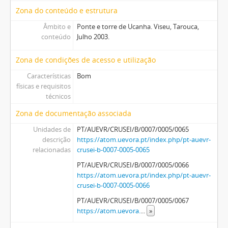
Zona do conteúdo e estrutura
Âmbito e
Ponte e torre de Ucanha. Viseu, Tarouca,
conteúdo
Julho 2003.
Zona de condições de acesso e utilização
Características
Bom
físicas e requisitos
técnicos
Zona de documentação associada
Unidades de
PT/AUEVR/CRUSEI/B/0007/0005/0065
descrição
https://atom.uevora.pt/index.php/pt-auevr-
relacionadas
crusei-b-0007-0005-0065
PT/AUEVR/CRUSEI/B/0007/0005/0066
https://atom.uevora.pt/index.php/pt-auevr-
crusei-b-0007-0005-0066
PT/AUEVR/CRUSEI/B/0007/0005/0067
https://atom.uevora.
...
»