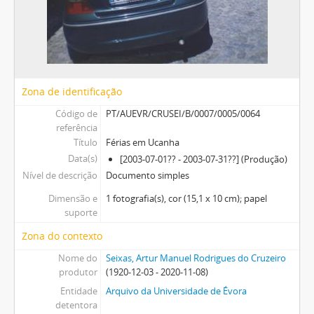
Zona de identificação
Código de
PT/AUEVR/CRUSEI/B/0007/0005/0064
referência
Título
Férias em Ucanha
Data(s)
[2003-07-01?? - 2003-07-31??] (Produção)
Nível de descrição
Documento simples
Dimensão e
1 fotografia(s), cor (15,1 x 10 cm); papel
suporte
Zona do contexto
Nome do
Seixas, Artur Manuel Rodrigues do Cruzeiro
produtor
(1920-12-03 - 2020-11-08)
Entidade
Arquivo da Universidade de Évora
detentora