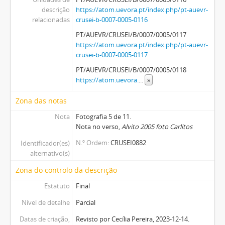
descrição
https://atom.uevora.pt/index.php/pt-auevr-
relacionadas
crusei-b-0007-0005-0116
PT/AUEVR/CRUSEI/B/0007/0005/0117
https://atom.uevora.pt/index.php/pt-auevr-
crusei-b-0007-0005-0117
PT/AUEVR/CRUSEI/B/0007/0005/0118
https://atom.uevora.
...
»
Zona das notas
Nota
Fotografia 5 de 11.
Nota no verso,
Alvito 2005 foto Carlitos
N.º Ordem
CRUSEI0882
Identificador(es)
alternativo(s)
Zona do controlo da descrição
Estatuto
Final
Nível de detalhe
Parcial
Datas de criação,
Revisto por Cecília Pereira, 2023-12-14.