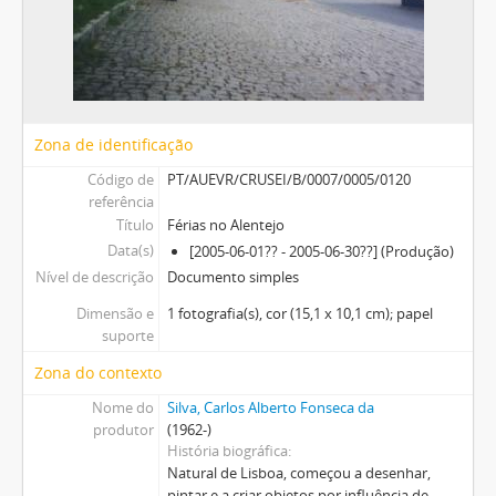
Zona de identificação
Código de
PT/AUEVR/CRUSEI/B/0007/0005/0120
referência
Título
Férias no Alentejo
Data(s)
[2005-06-01?? - 2005-06-30??] (Produção)
Nível de descrição
Documento simples
Dimensão e
1 fotografia(s), cor (15,1 x 10,1 cm); papel
suporte
Zona do contexto
Nome do
Silva, Carlos Alberto Fonseca da
produtor
(1962-)
História biográfica
Natural de Lisboa, começou a desenhar,
pintar e a criar objetos por influência de