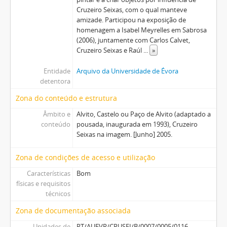
Cruzeiro Seixas, com o qual manteve
amizade. Participou na exposição de
homenagem a Isabel Meyrelles em Sabrosa
(2006), juntamente com Carlos Calvet,
Cruzeiro Seixas e Raúl
...
»
Entidade
Arquivo da Universidade de Évora
detentora
Zona do conteúdo e estrutura
Âmbito e
Alvito, Castelo ou Paço de Alvito (adaptado a
conteúdo
pousada, inaugurada em 1993), Cruzeiro
Seixas na imagem. [Junho] 2005.
Zona de condições de acesso e utilização
Características
Bom
físicas e requisitos
técnicos
Zona de documentação associada
Unidades de
PT/AUEVR/CRUSEI/B/0007/0005/0116