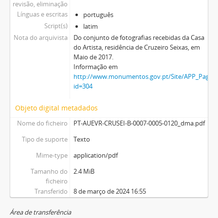
revisão, eliminação
Línguas e escritas
português
Script(s)
latim
Nota do arquivista
Do conjunto de fotografias recebidas da Casa
do Artista, residência de Cruzeiro Seixas, em
Maio de 2017.
Informação em
http://www.monumentos.gov.pt/Site/APP_PagesU
id=304
Objeto digital metadados
Nome do ficheiro
PT-AUEVR-CRUSEI-B-0007-0005-0120_dma.pdf
Tipo de suporte
Texto
Mime-type
application/pdf
Tamanho do
2.4 MiB
ficheiro
Transferido
8 de março de 2024 16:55
Área de transferência