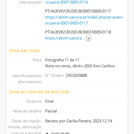
relacionadas
crusei-b-0007-0005-0116
PT/AUEVR/CRUSEI/B/0007/0005/0117
https://atom.uevora.pt/index.php/pt-auevr-
crusei-b-0007-0005-0117
PT/AUEVR/CRUSEI/B/0007/0005/0118
https://atom.uevora.
...
»
Zona das notas
Nota
Fotografia 11 de 11.
Nota no verso,
Alvito 2005 foto Carlitos
N.º Ordem
CRUSEI0888
Identificador(es)
alternativo(s)
Zona do controlo da descrição
Estatuto
Final
Nível de detalhe
Parcial
Datas de criação,
Revisto por Cecília Pereira, 2023-12-14.
revisão, eliminação
Línguas e escritas
português