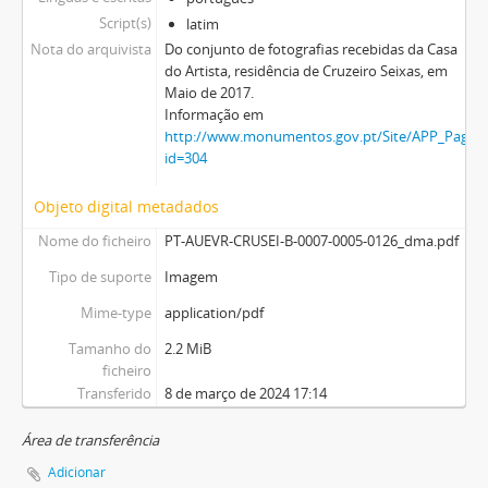
Script(s)
latim
Nota do arquivista
Do conjunto de fotografias recebidas da Casa
do Artista, residência de Cruzeiro Seixas, em
Maio de 2017.
Informação em
http://www.monumentos.gov.pt/Site/APP_PagesU
id=304
Objeto digital metadados
Nome do ficheiro
PT-AUEVR-CRUSEI-B-0007-0005-0126_dma.pdf
Tipo de suporte
Imagem
Mime-type
application/pdf
Tamanho do
2.2 MiB
ficheiro
Transferido
8 de março de 2024 17:14
Área de transferência
Adicionar