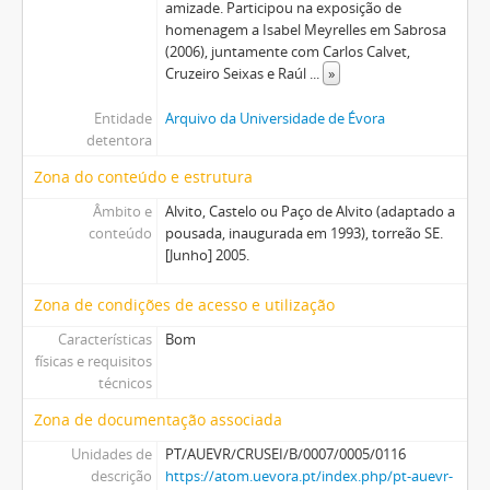
amizade. Participou na exposição de
homenagem a Isabel Meyrelles em Sabrosa
(2006), juntamente com Carlos Calvet,
Cruzeiro Seixas e Raúl
...
»
Entidade
Arquivo da Universidade de Évora
detentora
Zona do conteúdo e estrutura
Âmbito e
Alvito, Castelo ou Paço de Alvito (adaptado a
conteúdo
pousada, inaugurada em 1993), torreão SE.
[Junho] 2005.
Zona de condições de acesso e utilização
Características
Bom
físicas e requisitos
técnicos
Zona de documentação associada
Unidades de
PT/AUEVR/CRUSEI/B/0007/0005/0116
descrição
https://atom.uevora.pt/index.php/pt-auevr-