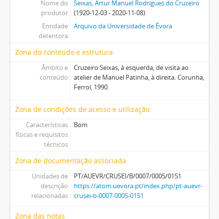
Nome do
Seixas, Artur Manuel Rodrigues do Cruzeiro
produtor
(1920-12-03 - 2020-11-08)
Entidade
Arquivo da Universidade de Évora
detentora
Zona do conteúdo e estrutura
Âmbito e
Cruzeiro Seixas, à esquerda, de visita ao
conteúdo
atelier de Manuel Patinha, à direita. Corunha,
Ferrol, 1990.
Zona de condições de acesso e utilização
Características
Bom
físicas e requisitos
técnicos
Zona de documentação associada
Unidades de
PT/AUEVR/CRUSEI/B/0007/0005/0151
descrição
https://atom.uevora.pt/index.php/pt-auevr-
relacionadas
crusei-b-0007-0005-0151
Zona das notas