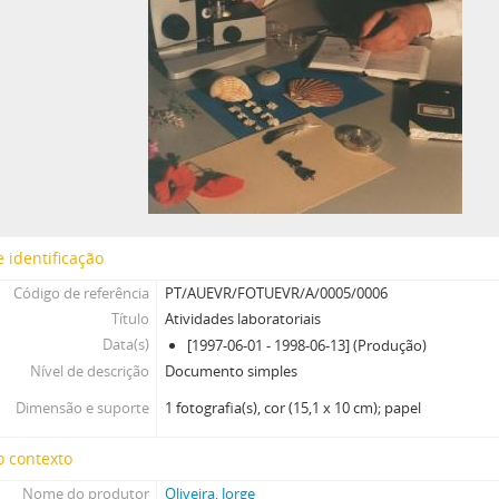
 identificação
Código de referência
PT/AUEVR/FOTUEVR/A/0005/0006
Título
Atividades laboratoriais
Data(s)
[1997-06-01 - 1998-06-13] (Produção)
Nível de descrição
Documento simples
Dimensão e suporte
1 fotografia(s), cor (15,1 x 10 cm); papel
o contexto
Nome do produtor
Oliveira, Jorge