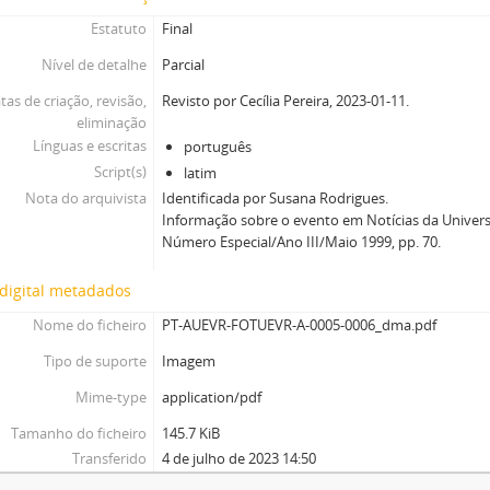
Estatuto
Final
Nível de detalhe
Parcial
tas de criação, revisão,
Revisto por Cecília Pereira, 2023-01-11.
eliminação
Línguas e escritas
português
Script(s)
latim
Nota do arquivista
Identificada por Susana Rodrigues.
Informação sobre o evento em Notícias da Univers
Número Especial/Ano III/Maio 1999, pp. 70.
digital metadados
Nome do ficheiro
PT-AUEVR-FOTUEVR-A-0005-0006_dma.pdf
Tipo de suporte
Imagem
Mime-type
application/pdf
Tamanho do ficheiro
145.7 KiB
Transferido
4 de julho de 2023 14:50