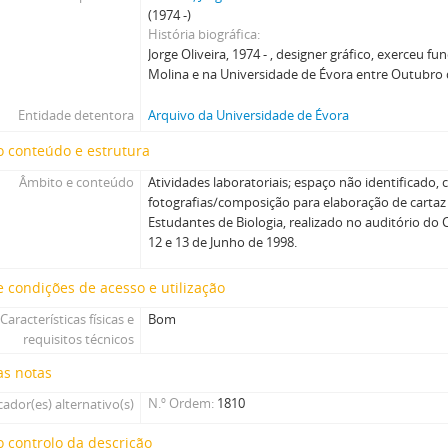
(1974 -)
História biográfica
Jorge Oliveira, 1974 - , designer gráfico, exerceu 
Molina e na Universidade de Évora entre Outubro d
Entidade detentora
Arquivo da Universidade de Évora
 conteúdo e estrutura
Âmbito e conteúdo
Atividades laboratoriais; espaço não identificado,
fotografias/composição para elaboração de cartaz
Estudantes de Biologia, realizado no auditório do C
12 e 13 de Junho de 1998.
 condições de acesso e utilização
Características físicas e
Bom
requisitos técnicos
as notas
N.º Ordem
1810
cador(es) alternativo(s)
 controlo da descrição