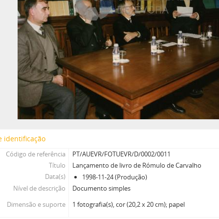
 identificação
Código de referência
PT/AUEVR/FOTUEVR/D/0002/0011
Título
Lançamento de livro de Rómulo de Carvalho
Data(s)
1998-11-24 (Produção)
Nível de descrição
Documento simples
Dimensão e suporte
1 fotografia(s), cor (20,2 x 20 cm); papel