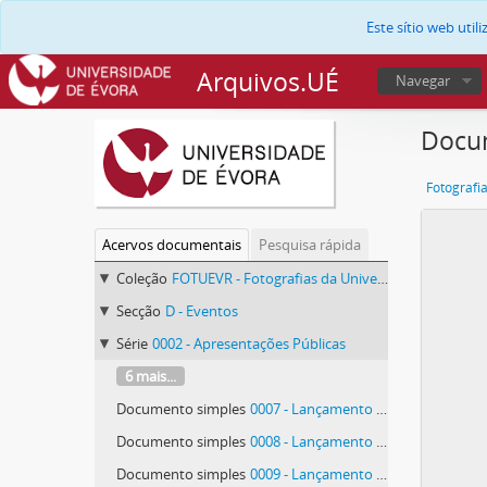
Este sítio web uti
Arquivos.UÉ
Navegar
Docum
Fotografi
Acervos documentais
Pesquisa rápida
Coleção
FOTUEVR - Fotografias da Universidade de Évora
Secção
D - Eventos
Série
0002 - Apresentações Públicas
6 mais...
Documento simples
0007 - Lançamento de livro de Rómulo de Carvalho
Documento simples
0008 - Lançamento de livro de Rómulo de Carvalho
Documento simples
0009 - Lançamento de livro de Rómulo de Carvalho