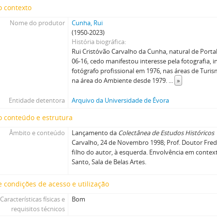
o contexto
Nome do produtor
Cunha, Rui
(1950-2023)
História biográfica
Rui Cristóvão Carvalho da Cunha, natural de Portal
06-16, cedo manifestou interesse pela fotografia, 
fotógrafo profissional em 1976, nas áreas de Tur
na área do Ambiente desde 1979.
...
»
Entidade detentora
Arquivo da Universidade de Évora
 conteúdo e estrutura
Âmbito e conteúdo
Lançamento da
Colectânea de Estudos Históricos
Carvalho, 24 de Novembro 1998; Prof. Doutor Fre
filho do autor, à esquerda. Envolvência em context
Santo, Sala de Belas Artes.
 condições de acesso e utilização
Características físicas e
Bom
requisitos técnicos