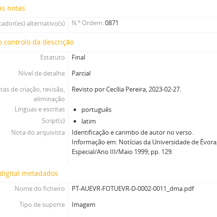
as notas
N.º Ordem
0871
cador(es) alternativo(s)
 controlo da descrição
Estatuto
Final
Nível de detalhe
Parcial
tas de criação, revisão,
Revisto por Cecília Pereira, 2023-02-27.
eliminação
Línguas e escritas
português
Script(s)
latim
Nota do arquivista
Identificação e carimbo de autor no verso.
Informação em: Notícias da Universidade de Évo
Especial/Ano III/Maio 1999; pp. 129.
digital metadados
Nome do ficheiro
PT-AUEVR-FOTUEVR-D-0002-0011_dma.pdf
Tipo de suporte
Imagem