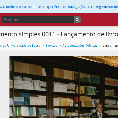
liza «cookies» para melhorar a experiência de navegação e o carregamento d
ento simples 0011 - Lançamento de livr
as da Universidade de Évora
Eventos
Apresentações Públicas