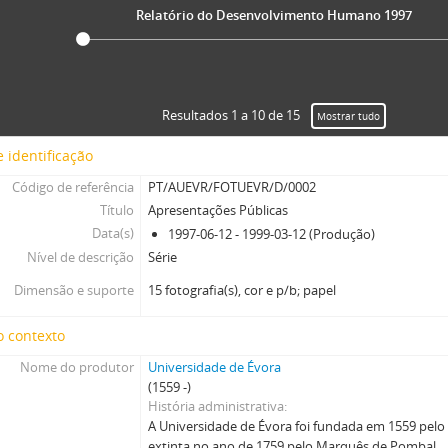
Relatório do Desenvolvimento Humano 1997
Resultados 1 a 10 de 15
Mostrar tudo
 identificação
Código de referência
PT/AUEVR/FOTUEVR/D/0002
Título
Apresentações Públicas
Data(s)
1997-06-12 - 1999-03-12 (Produção)
Nível de descrição
Série
Dimensão e suporte
15 fotografia(s), cor e p/b; papel
o contexto
Nome do produtor
Universidade de Évora
(1559 -)
História administrativa
A Universidade de Évora foi fundada em 1559 pelo
extinta no ano de 1759 pelo Marquês de Pombal.