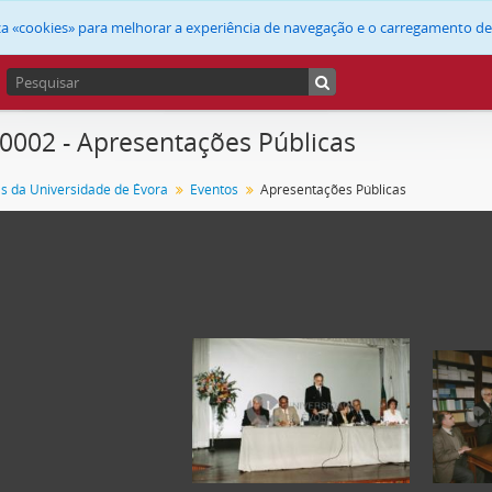
liza «cookies» para melhorar a experiência de navegação e o carregamento d
 0002 - Apresentações Públicas
as da Universidade de Évora
Eventos
Apresentações Públicas