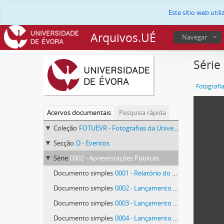
Este sítio web uti
Arquivos.UÉ
Navegar
Série
Fotografi
Acervos documentais
Pesquisa rápida
Coleção
FOTUEVR - Fotografias da Universidade de Évora
Secção
D - Eventos
Série
0002 - Apresentações Públicas
Documento simples
0001 - Relatório do Desenvolvimento Humano 1997
Documento simples
0002 - Lançamento de livro de Rómulo de Carvalho
Documento simples
0003 - Lançamento de livro de Rómulo de Carvalho
Documento simples
0004 - Lançamento de livro de Rómulo de Carvalho