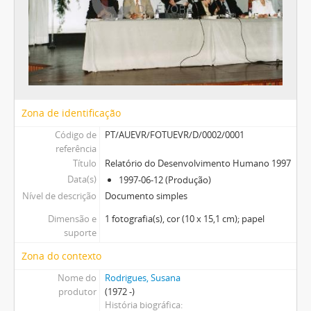
Zona de identificação
Código de
PT/AUEVR/FOTUEVR/D/0002/0001
referência
Título
Relatório do Desenvolvimento Humano 1997
Data(s)
1997-06-12 (Produção)
Nível de descrição
Documento simples
Dimensão e
1 fotografia(s), cor (10 x 15,1 cm); papel
suporte
Zona do contexto
Nome do
Rodrigues, Susana
produtor
(1972 -)
História biográfica