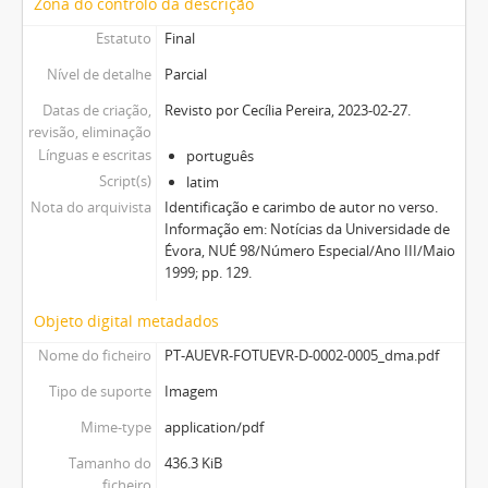
Zona do controlo da descrição
Estatuto
Final
Nível de detalhe
Parcial
Datas de criação,
Revisto por Cecília Pereira, 2023-02-27.
revisão, eliminação
Línguas e escritas
português
Script(s)
latim
Nota do arquivista
Identificação e carimbo de autor no verso.
Informação em: Notícias da Universidade de
Évora, NUÉ 98/Número Especial/Ano III/Maio
1999; pp. 129.
Objeto digital metadados
Nome do ficheiro
PT-AUEVR-FOTUEVR-D-0002-0005_dma.pdf
Tipo de suporte
Imagem
Mime-type
application/pdf
Tamanho do
436.3 KiB
ficheiro