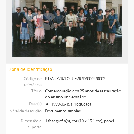
Zona de identificação
Código de
PT/AUEVR/FOTUEVR/D/0009/0002
referência
Título
Comemoração dos 25 anos de restauração
do ensino universitário
Data(s)
1999-06-19 (Produção)
Nível de descrição
Documento simples
Dimensão e
1 fotografia(s), cor (10 x 15,1 cm); papel
suporte