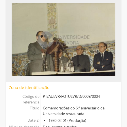
Zona de identificação
Código de
PT/AUEVR/FOTUEVR/D/0009/0004
referência
Título
Comemorações do 6.º aniversário da
Universidade restaurada
Data(s)
1980-02-01 (Produção)
Nível de descrição
Documento simples