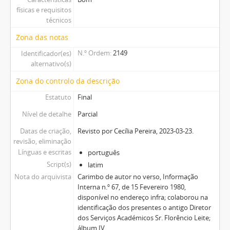
físicas e requisitos
técnicos
Zona das notas
N.º Ordem
2149
Identificador(es)
alternativo(s)
Zona do controlo da descrição
Estatuto
Final
Nível de detalhe
Parcial
Datas de criação,
Revisto por Cecília Pereira, 2023-03-23.
revisão, eliminação
Línguas e escritas
português
Script(s)
latim
Nota do arquivista
Carimbo de autor no verso, Informação
Interna n.º 67, de 15 Fevereiro 1980,
disponível no endereço infra; colaborou na
identificação dos presentes o antigo Diretor
dos Serviços Académicos Sr. Florêncio Leite;
álbum IV.