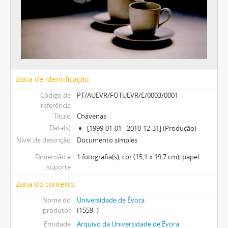
Zona de identificação
Código de
PT/AUEVR/FOTUEVR/E/0003/0001
referência
Título
Chávenas
Data(s)
[1999-01-01 - 2010-12-31] (Produção)
Nível de descrição
Documento simples
Dimensão e
1 fotografia(s), cor (15,1 x 19,7 cm); papel
suporte
Zona do contexto
Nome do
Universidade de Évora
produtor
(1559 -)
Entidade
Arquivo da Universidade de Évora