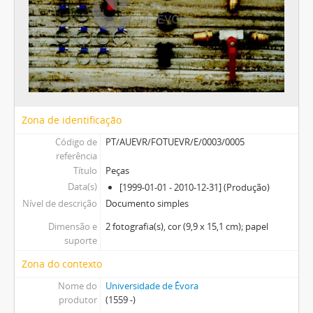
Zona de identificação
Código de
PT/AUEVR/FOTUEVR/E/0003/0005
referência
Título
Peças
Data(s)
[1999-01-01 - 2010-12-31] (Produção)
Nível de descrição
Documento simples
Dimensão e
2 fotografia(s), cor (9,9 x 15,1 cm); papel
suporte
Zona do contexto
Nome do
Universidade de Évora
produtor
(1559 -)