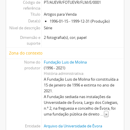
Código de
PT/AUEVR/FOTUEVR/FLM/E/0001
referência
Título
Artigos para Venda
Data(s)
1996-01-15 - 1999-12-31 (Produção)
Nível de descrição
Série
Dimensão e
2 fotografia(s), cor; papel
suporte
Zona do contexto
Nome do
Fundação Luis de Molina
produtor
(1996 - 2021)
História administrativa
A Fundação Luis de Molina foi constituída a
15 de janeiro de 1996 e extinta no ano de
2021.
A Fundação sediada nas instalações da
Universidade de Évora, Largo dos Colegiais,
n.º 2, na freguesia e concelho de Évora, foi
uma fundação pública de direito
...
»
Entidade
Arquivo da Universidade de Évora