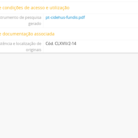
 condições de acesso e utilização
strumento de pesquisa
pt-cidehus-fundis.pdf
gerado
e documentação associada
stência e localização de
Cód. CLXVII/2-14
originais