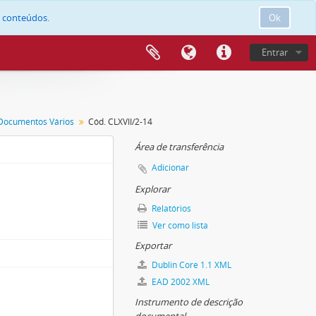
e conteúdos.
Ok
Entrar
Documentos Vários
Cód. CLXVII/2-14
Área de transferência
Adicionar
Explorar
Relatórios
Ver como lista
Exportar
Dublin Core 1.1 XML
EAD 2002 XML
Instrumento de descrição