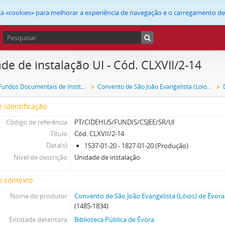
liza «cookies» para melhorar a experiência de navegação e o carregamento d
de de instalação UI - Cód. CLXVII/2-14
FUNDIS - Fundos Documentais de Instituições do Sul
Convento de São João Evangelista (Lóios) de Évora
 identificação
Código de referência
PT/CIDEHUS/FUNDIS/CSJEE/SR/UI
Título
Cód. CLXVII/2-14
Data(s)
1537-01-20 - 1827-01-20 (Produção)
Nível de descrição
Unidade de instalação
o contexto
Nome do produtor
Convento de São João Evangelista (Lóios) de Évora
(1485-1834)
Entidade detentora
Biblioteca Pública de Évora