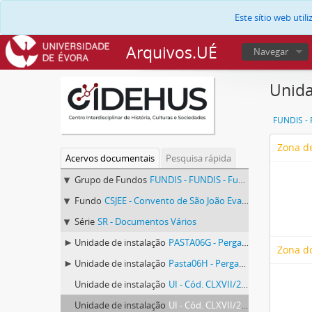
Este sítio web uti
Arquivos.UÉ
Navegar
Unida
Zona de
Acervos documentais
Pesquisa rápida
Grupo de Fundos
FUNDIS - FUNDIS - Fundos Documentais de Instituições do Sul
Fundo
CSJEE - Convento de São João Evangelista (Lóios) de Évora
Série
SR - Documentos Vários
Unidade de instalação
PASTA06G - Pergaminhos Avulsos, pasta 06 G
Zona d
Unidade de instalação
Pasta06H - Pergaminhos Avulsos, pasta 06 H
Unidade de instalação
UI - Cód. CLXVII/2-13
Unidade de instalação
UI - Cód. CLXVII/2-14