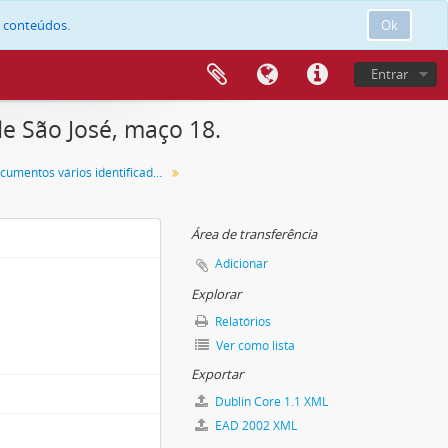
e conteúdos.
Ok
Entrar
 São José, maço 18.
Maço de documentos vários identificado com o número 18.
Área de transferência
Adicionar
Explorar
Relatórios
Ver como lista
Exportar
Dublin Core 1.1 XML
EAD 2002 XML