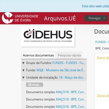
Este sítio web uti
Arquivos.UÉ
Navegar
Docum
BPE, Conv
Acervos documentais
Pesquisa rápida
Zona de
Grupo de Fundos
FUNDIS - FUNDIS - Fundos Documentais de Instituições do Sul
Fundo
MSJE - Mosteiro de São José de Évora
Unidade de instalação
18 - Maço de documentos vários identificado com o número 18.
38 mais...
Documento simples
MAÇO18 - BPE, Convento de São José, maço 18.
Zona d
Documento simples
MAÇO18 - BPE, Convento de São José, maço 18.
Documento simples
MAÇO18 - BPE, Convento de São José, maço 18.