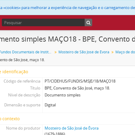
liza «cookies» para melhorar a experiência de navegação e o carregamento d
ento simples MAÇO18 - BPE, Convento de
FUNDIS - Fundos Documentais de Instituições do Sul
Mosteiro de São José de Évora
ento de São José, maço 18.
 identificação
Código de referência
PT/CIDEHUS/FUNDIS/MSJE/18/MAÇO18
Título
BPE, Convento de São José, maço 18.
Nível de descrição
Documento simples
Dimensão e suporte
Digital
o contexto
Nome do produtor
Mosteiro de São José de Évora
(1679-1886)