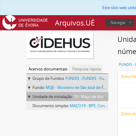
Este sítio web uti
Arquivos.UÉ
Navegar
Unida
núme
Acervos documentais
Pesquisa rápida
Zona de
Grupo de Fundos
FUNDIS - FUNDIS - Fundos Documentais de Instituições do Sul
Fundo
MSJE - Mosteiro de São José de Évora
Unidade de instalação
19 - Maço de documentos vários identificado com o número 19.
Documento simples
MAÇO19 - BPE, Convento de São José, maço 19.
Zona d