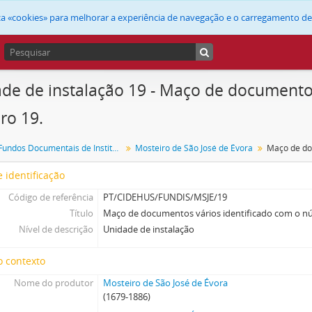
liza «cookies» para melhorar a experiência de navegação e o carregamento d
de de instalação 19 - Maço de documentos
ro 19.
FUNDIS - Fundos Documentais de Instituições do Sul
Mosteiro de São José de Évora
 identificação
Código de referência
PT/CIDEHUS/FUNDIS/MSJE/19
Título
Maço de documentos vários identificado com o n
Nível de descrição
Unidade de instalação
o contexto
Nome do produtor
Mosteiro de São José de Évora
(1679-1886)