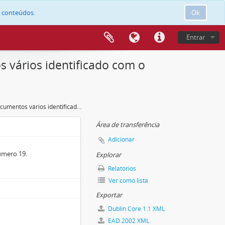
e conteúdos.
Ok
Entrar
 vários identificado com o
Maço de documentos vários identificado com o número 19.
Área de transferência
Adicionar
úmero 19.
Explorar
Relatórios
Ver como lista
Exportar
Dublin Core 1.1 XML
EAD 2002 XML