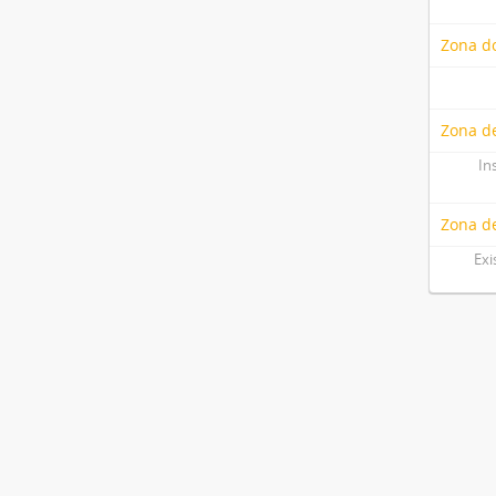
Zona do
Zona de
In
Zona d
Exi