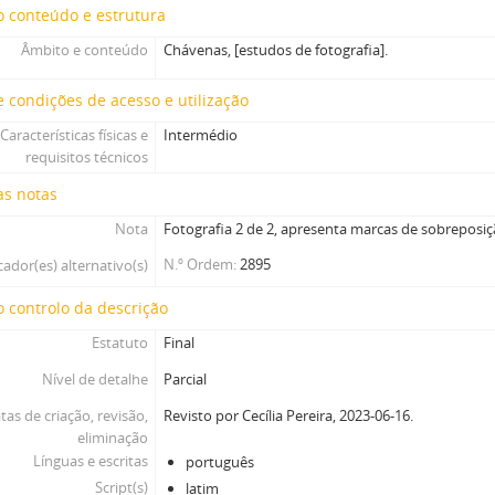
 conteúdo e estrutura
Âmbito e conteúdo
Chávenas, [estudos de fotografia].
 condições de acesso e utilização
Características físicas e
Intermédio
requisitos técnicos
as notas
Nota
Fotografia 2 de 2, apresenta marcas de sobreposiç
N.º Ordem
2895
cador(es) alternativo(s)
 controlo da descrição
Estatuto
Final
Nível de detalhe
Parcial
tas de criação, revisão,
Revisto por Cecília Pereira, 2023-06-16.
eliminação
Línguas e escritas
português
Script(s)
latim