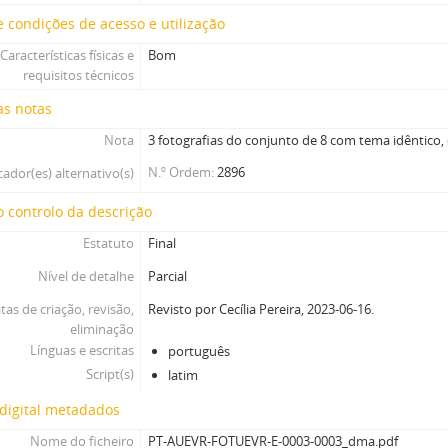
 condições de acesso e utilização
Características físicas e
Bom
requisitos técnicos
as notas
Nota
3 fotografias do conjunto de 8 com tema idêntico, 
N.º Ordem
2896
cador(es) alternativo(s)
 controlo da descrição
Estatuto
Final
Nível de detalhe
Parcial
tas de criação, revisão,
Revisto por Cecília Pereira, 2023-06-16.
eliminação
Línguas e escritas
português
Script(s)
latim
digital metadados
Nome do ficheiro
PT-AUEVR-FOTUEVR-E-0003-0003_dma.pdf