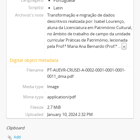
Language(s)
Portuguese
Script(s)
Latin
Archivist's note
Transformação e migração de dados
descritivos realizada por: Isabel Lourenço,
aluna da Licenciatura em Património Cultural,
no âmbito de trabalho de campo da unidade
curricular Práticas de Património, lecionada
pela Prof.ª Maria Ana Bernardo (Prof.ª
...
»
Digital object metadata
Filename
PT-AUEVR-CRUSEI-A-0002-0001-0001-0001-
0011_dma.pdf
Media type
Image
Mime-type
application/pdf
Filesize
2.7 MiB
Uploaded
January 10, 2024 2:32 PM
Clipboard
Add