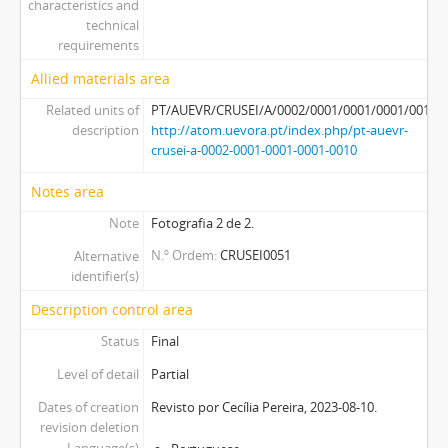
characteristics and
technical
requirements
Allied materials area
Related units of
PT/AUEVR/CRUSEI/A/0002/0001/0001/0001/0010
description
http://atom.uevora.pt/index.php/pt-auevr-
crusei-a-0002-0001-0001-0001-0010
Notes area
Note
Fotografia 2 de 2.
N.º Ordem
CRUSEI0051
Alternative
identifier(s)
Description control area
Status
Final
Level of detail
Partial
Dates of creation
Revisto por Cecília Pereira, 2023-08-10.
revision deletion