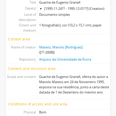
Title
Guache de Eugenio Granell
Date(s)
[1995-11-24?? - 1995-12-01??] (Creation)
Level of
Documento simples
description
Extent and
1 fotografia(s), cor (10,2 x 15,1 cm); papel
medium
Context area
Name of creator
Mateos, Manolo [Rodríguez]
([??-2008])
Repository
Arquivo da Universidade de Évora
Content and structure area
Scope and content
Guache de Eugenio Granell, oferta do autor a
Manolo Mateos em 24 de Novembro 1995,
exposta na sua residência, junto a carta deste
datada de 1 de Dezembro do mesmo ano.
Conditions of access and use area
Physical
Bom