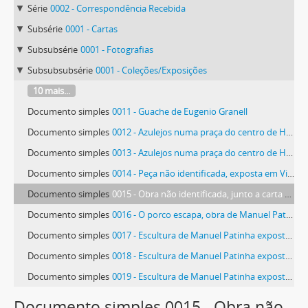
Série
0002 - Correspondência Recebida
Subsérie
0001 - Cartas
Subsubsérie
0001 - Fotografias
Subsubsubsérie
0001 - Coleções/Exposições
10 mais...
Documento simples
0011 - Guache de Eugenio Granell
Documento simples
0012 - Azulejos numa praça do centro de Havana
Documento simples
0013 - Azulejos numa praça do centro de Havana
Documento simples
0014 - Peça não identificada, exposta em Vila Nova de Famalicão
Documento simples
0015 - Obra não identificada, junto a carta de Manolo Mateos
Documento simples
0016 - O porco escapa, obra de Manuel Patinha
Documento simples
0017 - Escultura de Manuel Patinha exposta no Ateneo de Ferrol
Documento simples
0018 - Escultura de Manuel Patinha exposta no Ateneo de Ferrol
Documento simples
0019 - Escultura de Manuel Patinha exposta no Ateneo de Ferrol
74 mais...
Documento simples 0015 - Obra não