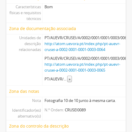
Características
Bom
físicas e requisitos
técnicos
Zona de documentação associada
Unidades de
PT/AUEVR/CRUSEI/A/0002/0001/0001/0003/0064
descrição
http://atom.uevora.pt/index.php/pt-auevr-
relacionadas
crusei-a-0002-0001-0001-0003-0064
PT/AUEVR/CRUSEI/A/0002/0001/0001/0003/0065
http://atom.uevora.pt/index.php/pt-auevr-
crusei-a-0002-0001-0001-0003-0065
PT/AUEVR/
...
»
Zona das notas
Nota
Fotografia 10 de 10 junto à mesma carta.
N.º Ordem
CRUSEI0089
Identificador(es)
alternativo(s)
Zona do controlo da descrição