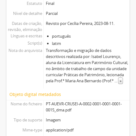
Estatuto
Final
Nível de detalhe
Parcial
Datas de criação,
Revisto por Cecília Pereira, 2023-08-11.
revisão, eliminação
Línguas e escritas
português
Script(s)
latim
Nota do arquivista
Transformação e migração de dados
descritivos realizada por: Isabel Lourenço,
aluna da Licenciatura em Património Cultural,
no âmbito de trabalho de campo da unidade
curricular Práticas de Património, lecionada
pela Prof.ª Maria Ana Bernardo (Prof.ª
...
»
Objeto digital metadados
Nome do ficheiro
PT-AUEVR-CRUSEI-A-0002-0001-0001-0001-
0015_dma.pdf
Tipo de suporte
Imagem
Mime-type
application/pdf