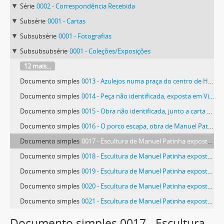
Série
0002 - Correspondência Recebida
Subsérie
0001 - Cartas
Subsubsérie
0001 - Fotografias
Subsubsubsérie
0001 - Coleções/Exposições
12 mais...
Documento simples
0013 - Azulejos numa praça do centro de Havana
Documento simples
0014 - Peça não identificada, exposta em Vila Nova de Famalicão
Documento simples
0015 - Obra não identificada, junto a carta de Manolo Mateos
Documento simples
0016 - O porco escapa, obra de Manuel Patinha
Documento simples
0017 - Escultura de Manuel Patinha exposta no Ateneo de Ferrol
Documento simples
0018 - Escultura de Manuel Patinha exposta no Ateneo de Ferrol
Documento simples
0019 - Escultura de Manuel Patinha exposta no Ateneo de Ferrol
Documento simples
0020 - Escultura de Manuel Patinha exposta no Ateneo de Ferrol
Documento simples
0021 - Escultura de Manuel Patinha exposta no Ateneo de Ferrol
72 mais...
Documento simples 0017 - Escultura