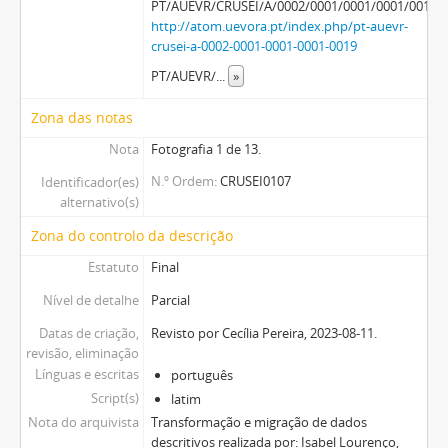
PT/AUEVR/CRUSEI/A/0002/0001/0001/0001/0019
http://atom.uevora.pt/index.php/pt-auevr-
crusei-a-0002-0001-0001-0001-0019
PT/AUEVR/
...
»
Zona das notas
Nota
Fotografia 1 de 13.
N.º Ordem
CRUSEI0107
Identificador(es)
alternativo(s)
Zona do controlo da descrição
Estatuto
Final
Nível de detalhe
Parcial
Datas de criação,
Revisto por Cecília Pereira, 2023-08-11.
revisão, eliminação
Línguas e escritas
português
Script(s)
latim
Nota do arquivista
Transformação e migração de dados
descritivos realizada por: Isabel Lourenço,