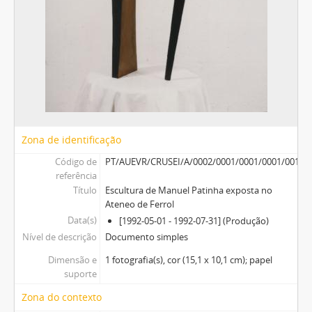
Zona de identificação
Código de
PT/AUEVR/CRUSEI/A/0002/0001/0001/0001/0017
referência
Título
Escultura de Manuel Patinha exposta no
Ateneo de Ferrol
Data(s)
[1992-05-01 - 1992-07-31] (Produção)
Nível de descrição
Documento simples
Dimensão e
1 fotografia(s), cor (15,1 x 10,1 cm); papel
suporte
Zona do contexto