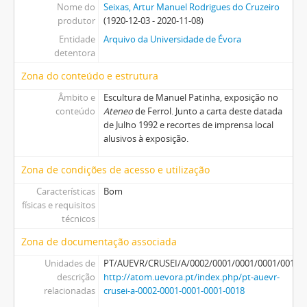
Nome do
Seixas, Artur Manuel Rodrigues do Cruzeiro
produtor
(1920-12-03 - 2020-11-08)
Entidade
Arquivo da Universidade de Évora
detentora
Zona do conteúdo e estrutura
Âmbito e
Escultura de Manuel Patinha, exposição no
conteúdo
Ateneo
de Ferrol. Junto a carta deste datada
de Julho 1992 e recortes de imprensa local
alusivos à exposição.
Zona de condições de acesso e utilização
Características
Bom
físicas e requisitos
técnicos
Zona de documentação associada
Unidades de
PT/AUEVR/CRUSEI/A/0002/0001/0001/0001/0018
descrição
http://atom.uevora.pt/index.php/pt-auevr-
relacionadas
crusei-a-0002-0001-0001-0001-0018