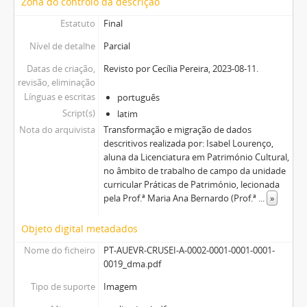
Zona do controlo da descrição
Estatuto
Final
Nível de detalhe
Parcial
Datas de criação,
Revisto por Cecília Pereira, 2023-08-11.
revisão, eliminação
Línguas e escritas
português
Script(s)
latim
Nota do arquivista
Transformação e migração de dados
descritivos realizada por: Isabel Lourenço,
aluna da Licenciatura em Património Cultural,
no âmbito de trabalho de campo da unidade
curricular Práticas de Património, lecionada
pela Prof.ª Maria Ana Bernardo (Prof.ª
...
»
Objeto digital metadados
Nome do ficheiro
PT-AUEVR-CRUSEI-A-0002-0001-0001-0001-
0019_dma.pdf
Tipo de suporte
Imagem