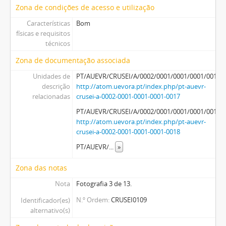
Zona de condições de acesso e utilização
Características
Bom
físicas e requisitos
técnicos
Zona de documentação associada
Unidades de
PT/AUEVR/CRUSEI/A/0002/0001/0001/0001/0017
descrição
http://atom.uevora.pt/index.php/pt-auevr-
relacionadas
crusei-a-0002-0001-0001-0001-0017
PT/AUEVR/CRUSEI/A/0002/0001/0001/0001/0018
http://atom.uevora.pt/index.php/pt-auevr-
crusei-a-0002-0001-0001-0001-0018
PT/AUEVR/
...
»
Zona das notas
Nota
Fotografia 3 de 13.
N.º Ordem
CRUSEI0109
Identificador(es)
alternativo(s)