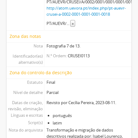
PT/AUEVR/CRUSEI/A/0002/0001/0001/0001/0018
http://atom.uevora.pt/index.php/pt-auevr-
crusei-a-0002-0001-0001-0001-0018
PT/AUEVR/
...
»
Zona das notas
Nota
Fotografia 7 de 13.
N.º Ordem
CRUSEI0113
Identificador(es)
alternativo(s)
Zona do controlo da descrição
Estatuto
Final
Nível de detalhe
Parcial
Datas de criação,
Revisto por Cecília Pereira, 2023-08-11.
revisão, eliminação
Línguas e escritas
português
Script(s)
latim
Nota do arquivista
Transformação e migração de dados
descritivos realizada por: Isabel Lourenço,