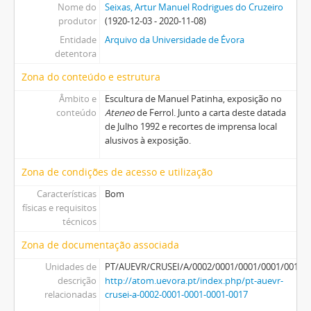
Nome do
Seixas, Artur Manuel Rodrigues do Cruzeiro
produtor
(1920-12-03 - 2020-11-08)
Entidade
Arquivo da Universidade de Évora
detentora
Zona do conteúdo e estrutura
Âmbito e
Escultura de Manuel Patinha, exposição no
conteúdo
Ateneo
de Ferrol. Junto a carta deste datada
de Julho 1992 e recortes de imprensa local
alusivos à exposição.
Zona de condições de acesso e utilização
Características
Bom
físicas e requisitos
técnicos
Zona de documentação associada
Unidades de
PT/AUEVR/CRUSEI/A/0002/0001/0001/0001/0017
descrição
http://atom.uevora.pt/index.php/pt-auevr-
relacionadas
crusei-a-0002-0001-0001-0001-0017