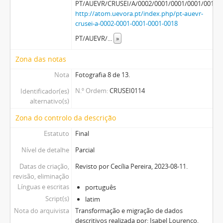
PT/AUEVR/CRUSEI/A/0002/0001/0001/0001/0018
http://atom.uevora.pt/index.php/pt-auevr-
crusei-a-0002-0001-0001-0001-0018
PT/AUEVR/
...
»
Zona das notas
Nota
Fotografia 8 de 13.
N.º Ordem
CRUSEI0114
Identificador(es)
alternativo(s)
Zona do controlo da descrição
Estatuto
Final
Nível de detalhe
Parcial
Datas de criação,
Revisto por Cecília Pereira, 2023-08-11.
revisão, eliminação
Línguas e escritas
português
Script(s)
latim
Nota do arquivista
Transformação e migração de dados
descritivos realizada por: Isabel Lourenço,