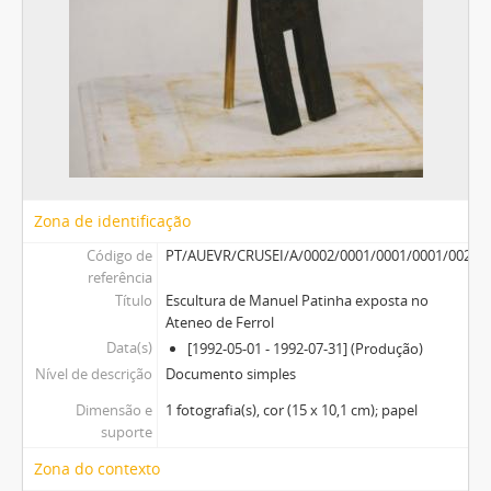
Zona de identificação
Código de
PT/AUEVR/CRUSEI/A/0002/0001/0001/0001/0024
referência
Título
Escultura de Manuel Patinha exposta no
Ateneo de Ferrol
Data(s)
[1992-05-01 - 1992-07-31] (Produção)
Nível de descrição
Documento simples
Dimensão e
1 fotografia(s), cor (15 x 10,1 cm); papel
suporte
Zona do contexto