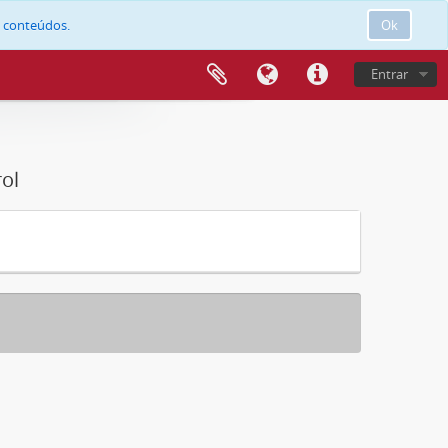
e conteúdos.
Ok
Entrar
ol