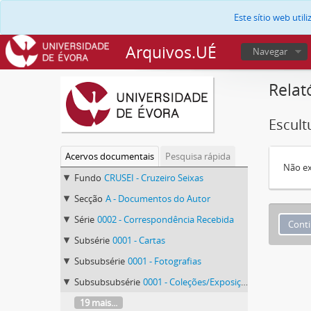
Este sítio web uti
Arquivos.UÉ
Navegar
Relat
Escult
Acervos documentais
Pesquisa rápida
Não ex
Fundo
CRUSEI - Cruzeiro Seixas
Secção
A - Documentos do Autor
Série
0002 - Correspondência Recebida
Subsérie
0001 - Cartas
Subsubsérie
0001 - Fotografias
Subsubsubsérie
0001 - Coleções/Exposições
19 mais...