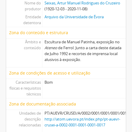
Nome do
Seixas, Artur Manuel Rodrigues do Cruzeiro
produtor
(1920-12-03 - 2020-11-08)
Entidade
Arquivo da Universidade de Évora
detentora
Zona do conteúdo e estrutura
Âmbito e
Escultura de Manuel Patinha, exposição no
conteúdo
Ateneo
de Ferrol. Junto a carta deste datada
de Julho 1992 e recortes de imprensa local
alusivos à exposição.
Zona de condições de acesso e utilização
Características
Bom
físicas e requisitos
técnicos
Zona de documentação associada
Unidades de
PT/AUEVR/CRUSEI/A/0002/0001/0001/0001/0017
descrição
http://atom.uevora.pt/index.php/pt-auevr-
relacionadas
crusei-a-0002-0001-0001-0001-0017