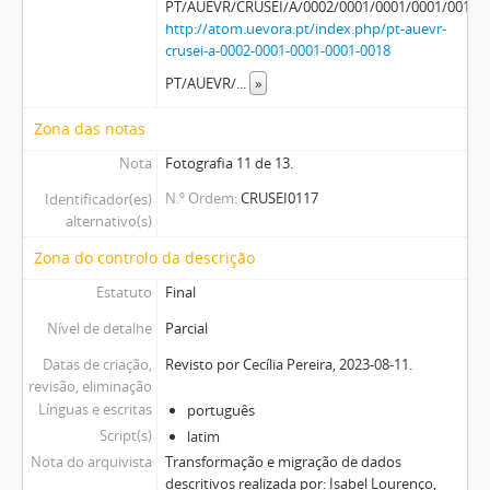
PT/AUEVR/CRUSEI/A/0002/0001/0001/0001/0018
http://atom.uevora.pt/index.php/pt-auevr-
crusei-a-0002-0001-0001-0001-0018
PT/AUEVR/
...
»
Zona das notas
Nota
Fotografia 11 de 13.
N.º Ordem
CRUSEI0117
Identificador(es)
alternativo(s)
Zona do controlo da descrição
Estatuto
Final
Nível de detalhe
Parcial
Datas de criação,
Revisto por Cecília Pereira, 2023-08-11.
revisão, eliminação
Línguas e escritas
português
Script(s)
latim
Nota do arquivista
Transformação e migração de dados
descritivos realizada por: Isabel Lourenço,