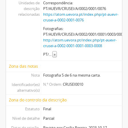
Unidades de
Correspondência:
descrição
PT/AUEVR/CRUSEI/A/0002/0001/0076
relacionadas
https://atom.uevora.pt/index.php/pt-auevr-
crusei-a-0002-0001-0076
Fotografias:
PT/AUEVR/CRUSEI/A/0002/0001/0001/0003/0008
http://atom.uevora.pt/index.php/pt-auevr-
crusei-a-0002-0001-0001-0003-0008
PT/
...
»
Zona das notas
Nota
Fotografia 5 de 6 na mesma carta.
N.º Ordem
CRUSEI0010
Identificador(es)
alternativo(s)
Zona do controlo da descrição
Estatuto
Final
Nível de detalhe
Parcial
Datas de criação,
Revisto por Cecília Pereira, 2023-10-17.