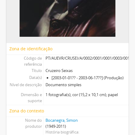
Zona de identificação
Código de
PT/AUEVR/CRUSEI/A/0002/0001/0001/0003/0010
referência
Título
Cruzeiro Seixas
Data(s)
[2003-01-01?? - 2003-06-17??] (Produção)
Nível de descrição
Documento simples
Dimensão e
1 fotografia(s), cor (15,2 x 10,1 cm); papel
suporte
Zona do contexto
Nome do
Bocanegra, Simon
produtor
(1949-2011)
História biográfica