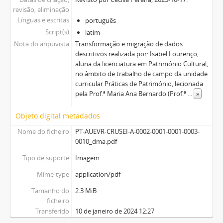
revisão, eliminação
Línguas e escritas
português
Script(s)
latim
Nota do arquivista
Transformação e migração de dados
descritivos realizada por: Isabel Lourenço,
aluna da licenciatura em Património Cultural,
no âmbito de trabalho de campo da unidade
curricular Práticas de Património, lecionada
pela Prof.ª Maria Ana Bernardo (Prof.ª
...
»
Objeto digital metadados
Nome do ficheiro
PT-AUEVR-CRUSEI-A-0002-0001-0001-0003-
0010_dma.pdf
Tipo de suporte
Imagem
Mime-type
application/pdf
Tamanho do
2.3 MiB
ficheiro
Transferido
10 de janeiro de 2024 12:27