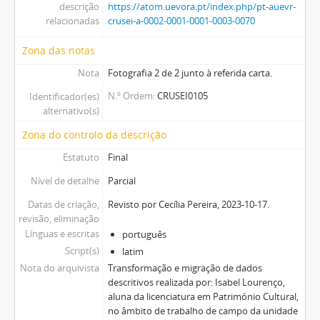
descrição
https://atom.uevora.pt/index.php/pt-auevr-
relacionadas
crusei-a-0002-0001-0001-0003-0070
Zona das notas
Nota
Fotografia 2 de 2 junto à referida carta.
N.º Ordem
CRUSEI0105
Identificador(es)
alternativo(s)
Zona do controlo da descrição
Estatuto
Final
Nível de detalhe
Parcial
Datas de criação,
Revisto por Cecília Pereira, 2023-10-17.
revisão, eliminação
Línguas e escritas
português
Script(s)
latim
Nota do arquivista
Transformação e migração de dados
descritivos realizada por: Isabel Lourenço,
aluna da licenciatura em Património Cultural,
no âmbito de trabalho de campo da unidade