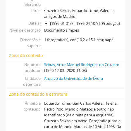
referência
Título
Cruzeiro Seixas, Eduardo Tomé, Valera e
amigos de Madrid
Data(s)
[1996-01-01?? - 1996-04-10??] (Produção)
Nível de descrição
Documento simples
Dimensão e
1 fotografia(s), cor (10,2 x 15,1 cm); papel
suporte
Zona do contexto
Nome do
Seixas, Artur Manuel Rodrigues do Cruzeiro
produtor
(1920-12-03 - 2020-11-08)
Entidade
Arquivo da Universidade de Évora
detentora
Zona do conteúdo e estrutura
Âmbito e
Eduardo Tomé, Juan Carlos Valera, Helena,
conteúdo
Pedro Polo, Manolo Mateos e outro não
identificado (da direita para a esquerda),
Cruzeiro Seixas em baixo. Fotografia junto a
carta de Manolo Mateos de 10 Abril 1996. Da