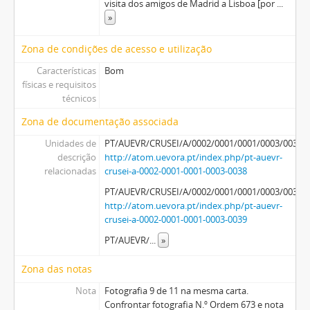
visita dos amigos de Madrid a Lisboa [por
...
»
Zona de condições de acesso e utilização
Características
Bom
físicas e requisitos
técnicos
Zona de documentação associada
Unidades de
PT/AUEVR/CRUSEI/A/0002/0001/0001/0003/0038
descrição
http://atom.uevora.pt/index.php/pt-auevr-
relacionadas
crusei-a-0002-0001-0001-0003-0038
PT/AUEVR/CRUSEI/A/0002/0001/0001/0003/0039
http://atom.uevora.pt/index.php/pt-auevr-
crusei-a-0002-0001-0001-0003-0039
PT/AUEVR/
...
»
Zona das notas
Nota
Fotografia 9 de 11 na mesma carta.
Confrontar fotografia N.º Ordem 673 e nota