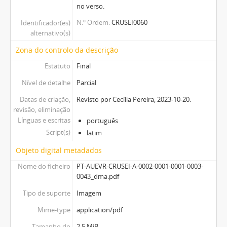
no verso.
N.º Ordem
CRUSEI0060
Identificador(es)
alternativo(s)
Zona do controlo da descrição
Estatuto
Final
Nível de detalhe
Parcial
Datas de criação,
Revisto por Cecília Pereira, 2023-10-20.
revisão, eliminação
Línguas e escritas
português
Script(s)
latim
Objeto digital metadados
Nome do ficheiro
PT-AUEVR-CRUSEI-A-0002-0001-0001-0003-
0043_dma.pdf
Tipo de suporte
Imagem
Mime-type
application/pdf
Tamanho do
2.5 MiB